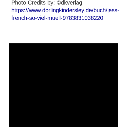
Photo Credits by: ©dkverlag
https://www.dorlingkindersley.de/buch/jess-
french-so-viel-muell-9783831038220